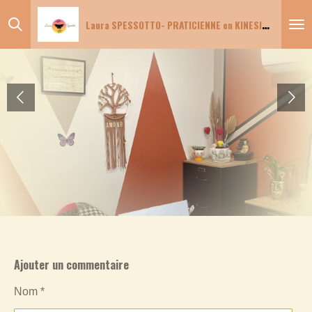
Passer
Laura SPESSOTTO-
PRATICIENNE en KINESIOLOGIE PRANAGENEALOGIE PSYCHOGENEALOGIE - FACILITATRICE EN CONSTELLATION FAMILLIALE - SOIN QI CLEANSING - gUIDANCE D'ÂME NUMEROLOGIQUE
au
contenu
principal
Ajouter un commentaire
Nom *